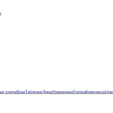
u
ые плиты
Вазы
Таблички
Декор
Гравировка
Плитка
Комплексы
Цок