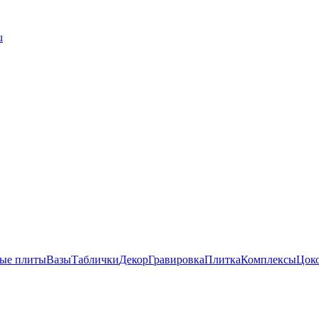
u
ые плиты
Вазы
Таблички
Декор
Гравировка
Плитка
Комплексы
Цок