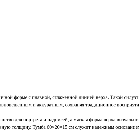
ой форме с плавной, сглаженной линией верха. Такой силуэт в
авновешенным и аккуратным, сохраняя традиционное восприяти
анство для портрета и надписей, а мягкая форма верха визуаль
енную толщину. Тумба 60×20×15 см служит надёжным основанием