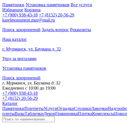
Памятники
Установка памятников
Все услуги
Избранное
Корзина
+7 (900) 938-43-18
+7 (8152) 20-56-29
karelmonument.mur@mail.ru
Поиск захоронений
Задать вопрос
Реквизиты
Наш каталог
г. Мурманск, ул. Баумана д. 32
Уход за могилами
Установка памятников
Поиск захоронений
г. Мурманск, ул. Баумана д. 32
Ежедневно с 10:00 до 19:00
+7 (900) 938-43-18
+7 (8152) 20-56-29
Каталог
Памятники
Портреты
Услуги
Оградки
Столики
Лавочки
Надгробн
плиты
Вазы
Таблички
Декор
Гравировка
Плитка
Комплексы
Цокол