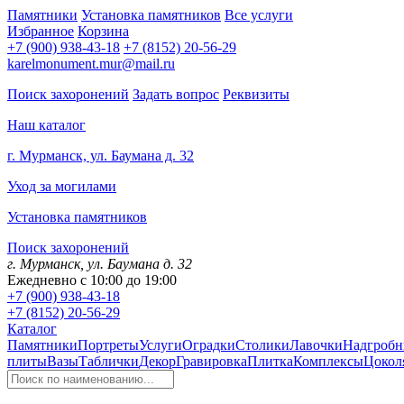
Памятники
Установка памятников
Все услуги
Избранное
Корзина
+7 (900) 938-43-18
+7 (8152) 20-56-29
karelmonument.mur@mail.ru
Поиск захоронений
Задать вопрос
Реквизиты
Наш каталог
г. Мурманск, ул. Баумана д. 32
Уход за могилами
Установка памятников
Поиск захоронений
г. Мурманск, ул. Баумана д. 32
Ежедневно с 10:00 до 19:00
+7 (900) 938-43-18
+7 (8152) 20-56-29
Каталог
Памятники
Портреты
Услуги
Оградки
Столики
Лавочки
Надгробн
плиты
Вазы
Таблички
Декор
Гравировка
Плитка
Комплексы
Цокол