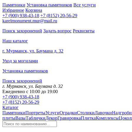
Памятники
Установка памятников
Все услуги
Избранное
Корзина
+7 (900) 938-43-18
+7 (8152) 20-56-29
karelmonument.mur@mail.ru
Поиск захоронений
Задать вопрос
Реквизиты
Наш каталог
г. Мурманск, ул. Баумана д. 32
Уход за могилами
Установка памятников
Поиск захоронений
г. Мурманск, ул. Баумана д. 32
Ежедневно с 10:00 до 19:00
+7 (900) 938-43-18
+7 (8152) 20-56-29
Каталог
Памятники
Портреты
Услуги
Оградки
Столики
Лавочки
Надгробн
плиты
Вазы
Таблички
Декор
Гравировка
Плитка
Комплексы
Цокол