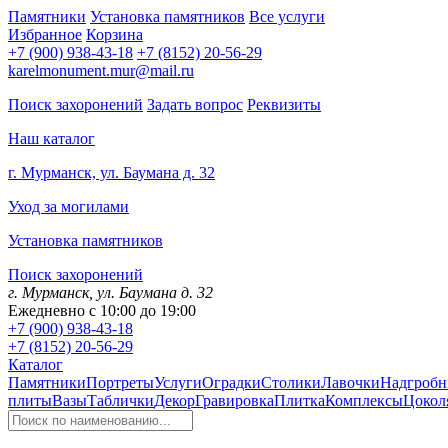
Памятники
Установка памятников
Все услуги
Избранное
Корзина
+7 (900) 938-43-18
+7 (8152) 20-56-29
karelmonument.mur@mail.ru
Поиск захоронений
Задать вопрос
Реквизиты
Наш каталог
г. Мурманск, ул. Баумана д. 32
Уход за могилами
Установка памятников
Поиск захоронений
г. Мурманск, ул. Баумана д. 32
Ежедневно с 10:00 до 19:00
+7 (900) 938-43-18
+7 (8152) 20-56-29
Каталог
Памятники
Портреты
Услуги
Оградки
Столики
Лавочки
Надгробн
плиты
Вазы
Таблички
Декор
Гравировка
Плитка
Комплексы
Цокол