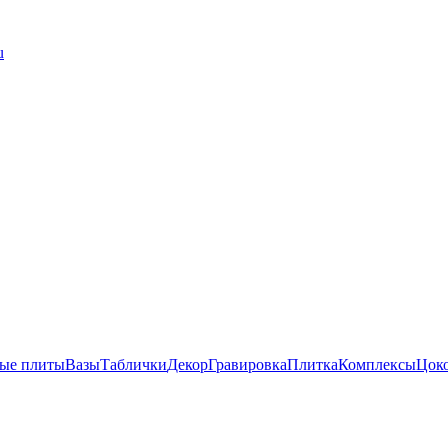
u
ые плиты
Вазы
Таблички
Декор
Гравировка
Плитка
Комплексы
Цок