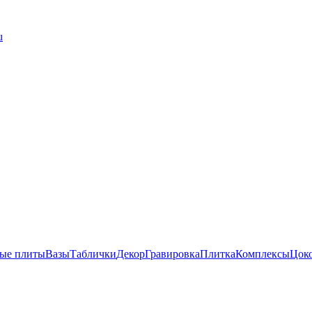
u
ые плиты
Вазы
Таблички
Декор
Гравировка
Плитка
Комплексы
Цок