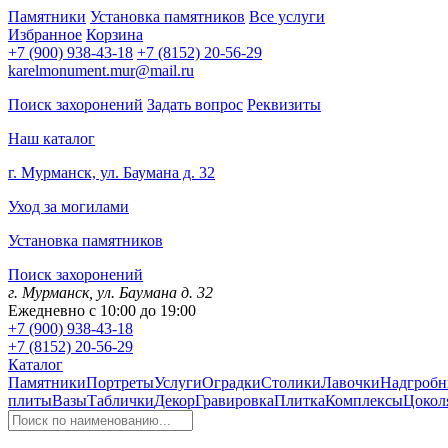
Памятники
Установка памятников
Все услуги
Избранное
Корзина
+7 (900) 938-43-18
+7 (8152) 20-56-29
karelmonument.mur@mail.ru
Поиск захоронений
Задать вопрос
Реквизиты
Наш каталог
г. Мурманск, ул. Баумана д. 32
Уход за могилами
Установка памятников
Поиск захоронений
г. Мурманск, ул. Баумана д. 32
Ежедневно с 10:00 до 19:00
+7 (900) 938-43-18
+7 (8152) 20-56-29
Каталог
Памятники
Портреты
Услуги
Оградки
Столики
Лавочки
Надгробн
плиты
Вазы
Таблички
Декор
Гравировка
Плитка
Комплексы
Цокол