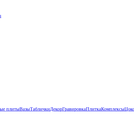
u
ые плиты
Вазы
Таблички
Декор
Гравировка
Плитка
Комплексы
Цок