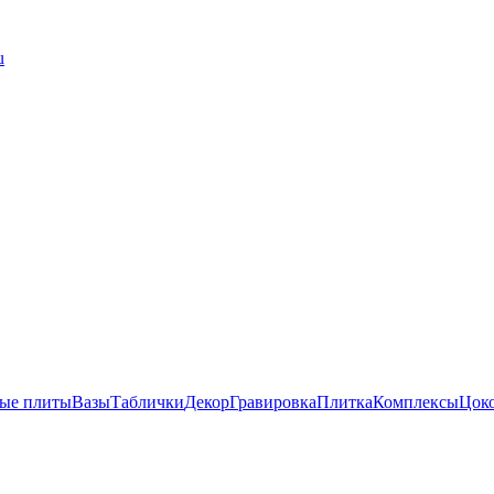
u
ые плиты
Вазы
Таблички
Декор
Гравировка
Плитка
Комплексы
Цок