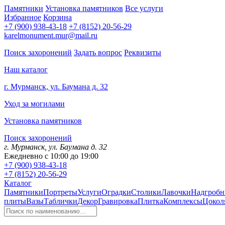
Памятники
Установка памятников
Все услуги
Избранное
Корзина
+7 (900) 938-43-18
+7 (8152) 20-56-29
karelmonument.mur@mail.ru
Поиск захоронений
Задать вопрос
Реквизиты
Наш каталог
г. Мурманск, ул. Баумана д. 32
Уход за могилами
Установка памятников
Поиск захоронений
г. Мурманск, ул. Баумана д. 32
Ежедневно с 10:00 до 19:00
+7 (900) 938-43-18
+7 (8152) 20-56-29
Каталог
Памятники
Портреты
Услуги
Оградки
Столики
Лавочки
Надгробн
плиты
Вазы
Таблички
Декор
Гравировка
Плитка
Комплексы
Цокол