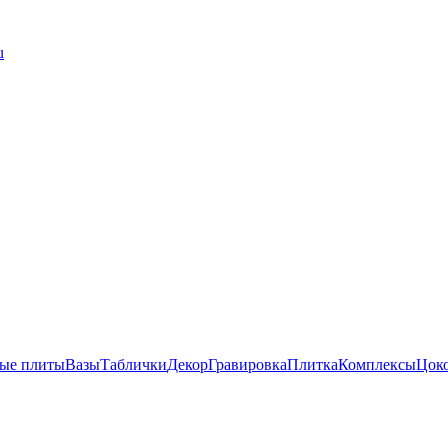
u
ые плиты
Вазы
Таблички
Декор
Гравировка
Плитка
Комплексы
Цок