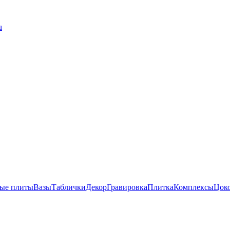
u
ые плиты
Вазы
Таблички
Декор
Гравировка
Плитка
Комплексы
Цок