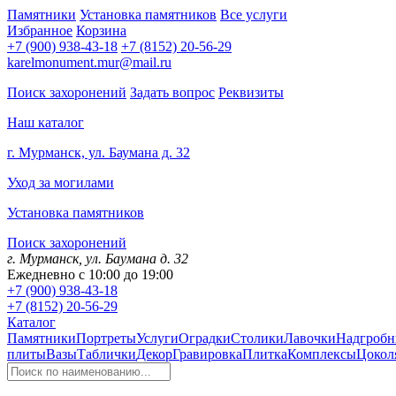
Памятники
Установка памятников
Все услуги
Избранное
Корзина
+7 (900) 938-43-18
+7 (8152) 20-56-29
karelmonument.mur@mail.ru
Поиск захоронений
Задать вопрос
Реквизиты
Наш каталог
г. Мурманск, ул. Баумана д. 32
Уход за могилами
Установка памятников
Поиск захоронений
г. Мурманск, ул. Баумана д. 32
Ежедневно с 10:00 до 19:00
+7 (900) 938-43-18
+7 (8152) 20-56-29
Каталог
Памятники
Портреты
Услуги
Оградки
Столики
Лавочки
Надгробн
плиты
Вазы
Таблички
Декор
Гравировка
Плитка
Комплексы
Цокол