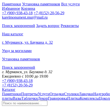
Памятники
Установка памятников
Все услуги
Избранное
Корзина
+7 (900) 938-43-18
+7 (8152) 20-56-29
karelmonument.mur@mail.ru
Поиск захоронений
Задать вопрос
Реквизиты
Наш каталог
г. Мурманск, ул. Баумана д. 32
Уход за могилами
Установка памятников
Поиск захоронений
г. Мурманск, ул. Баумана д. 32
Ежедневно с 10:00 до 19:00
+7 (900) 938-43-18
+7 (8152) 20-56-29
Каталог
Памятники
Портреты
Услуги
Оградки
Столики
Лавочки
Надгробн
плиты
Вазы
Таблички
Декор
Гравировка
Плитка
Комплексы
Цокол