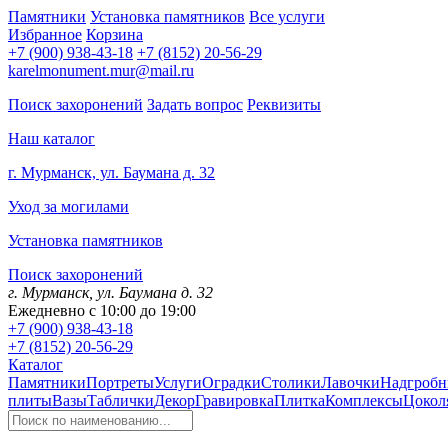
Памятники
Установка памятников
Все услуги
Избранное
Корзина
+7 (900) 938-43-18
+7 (8152) 20-56-29
karelmonument.mur@mail.ru
Поиск захоронений
Задать вопрос
Реквизиты
Наш каталог
г. Мурманск, ул. Баумана д. 32
Уход за могилами
Установка памятников
Поиск захоронений
г. Мурманск, ул. Баумана д. 32
Ежедневно с 10:00 до 19:00
+7 (900) 938-43-18
+7 (8152) 20-56-29
Каталог
Памятники
Портреты
Услуги
Оградки
Столики
Лавочки
Надгробн
плиты
Вазы
Таблички
Декор
Гравировка
Плитка
Комплексы
Цокол