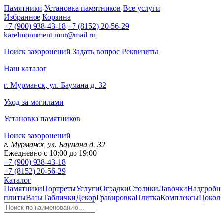
Памятники
Установка памятников
Все услуги
Избранное
Корзина
+7 (900) 938-43-18
+7 (8152) 20-56-29
karelmonument.mur@mail.ru
Поиск захоронений
Задать вопрос
Реквизиты
Наш каталог
г. Мурманск, ул. Баумана д. 32
Уход за могилами
Установка памятников
Поиск захоронений
г. Мурманск, ул. Баумана д. 32
Ежедневно с 10:00 до 19:00
+7 (900) 938-43-18
+7 (8152) 20-56-29
Каталог
Памятники
Портреты
Услуги
Оградки
Столики
Лавочки
Надгробн
плиты
Вазы
Таблички
Декор
Гравировка
Плитка
Комплексы
Цокол