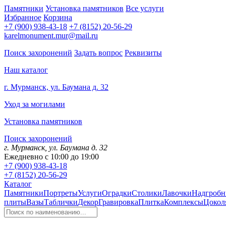
Памятники
Установка памятников
Все услуги
Избранное
Корзина
+7 (900) 938-43-18
+7 (8152) 20-56-29
karelmonument.mur@mail.ru
Поиск захоронений
Задать вопрос
Реквизиты
Наш каталог
г. Мурманск, ул. Баумана д. 32
Уход за могилами
Установка памятников
Поиск захоронений
г. Мурманск, ул. Баумана д. 32
Ежедневно с 10:00 до 19:00
+7 (900) 938-43-18
+7 (8152) 20-56-29
Каталог
Памятники
Портреты
Услуги
Оградки
Столики
Лавочки
Надгробн
плиты
Вазы
Таблички
Декор
Гравировка
Плитка
Комплексы
Цокол