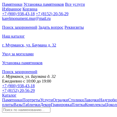
Памятники
Установка памятников
Все услуги
Избранное
Корзина
+7 (900) 938-43-18
+7 (8152) 20-56-29
karelmonument.mur@mail.ru
Поиск захоронений
Задать вопрос
Реквизиты
Наш каталог
г. Мурманск, ул. Баумана д. 32
Уход за могилами
Установка памятников
Поиск захоронений
г. Мурманск, ул. Баумана д. 32
Ежедневно с 10:00 до 19:00
+7 (900) 938-43-18
+7 (8152) 20-56-29
Каталог
Памятники
Портреты
Услуги
Оградки
Столики
Лавочки
Надгробн
плиты
Вазы
Таблички
Декор
Гравировка
Плитка
Комплексы
Цокол