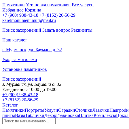
Памятники
Установка памятников
Все услуги
Избранное
Корзина
+7 (900) 938-43-18
+7 (8152) 20-56-29
karelmonument.mur@mail.ru
Поиск захоронений
Задать вопрос
Реквизиты
Наш каталог
г. Мурманск, ул. Баумана д. 32
Уход за могилами
Установка памятников
Поиск захоронений
г. Мурманск, ул. Баумана д. 32
Ежедневно с 10:00 до 19:00
+7 (900) 938-43-18
+7 (8152) 20-56-29
Каталог
Памятники
Портреты
Услуги
Оградки
Столики
Лавочки
Надгробн
плиты
Вазы
Таблички
Декор
Гравировка
Плитка
Комплексы
Цокол