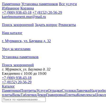
Памятники
Установка памятников
Все услуги
Избранное
Корзина
+7 (900) 938-43-18
+7 (8152) 20-56-29
karelmonument.mur@mail.ru
Поиск захоронений
Задать вопрос
Реквизиты
Наш каталог
г. Мурманск, ул. Баумана д. 32
Уход за могилами
Установка памятников
Поиск захоронений
г. Мурманск, ул. Баумана д. 32
Ежедневно с 10:00 до 19:00
+7 (900) 938-43-18
+7 (8152) 20-56-29
Каталог
Памятники
Портреты
Услуги
Оградки
Столики
Лавочки
Надгробн
плиты
Вазы
Таблички
Декор
Гравировка
Плитка
Комплексы
Цокол