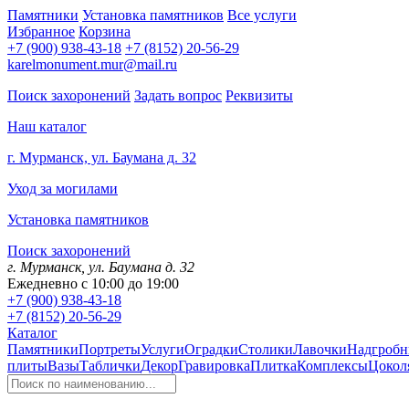
Памятники
Установка памятников
Все услуги
Избранное
Корзина
+7 (900) 938-43-18
+7 (8152) 20-56-29
karelmonument.mur@mail.ru
Поиск захоронений
Задать вопрос
Реквизиты
Наш каталог
г. Мурманск, ул. Баумана д. 32
Уход за могилами
Установка памятников
Поиск захоронений
г. Мурманск, ул. Баумана д. 32
Ежедневно с 10:00 до 19:00
+7 (900) 938-43-18
+7 (8152) 20-56-29
Каталог
Памятники
Портреты
Услуги
Оградки
Столики
Лавочки
Надгробн
плиты
Вазы
Таблички
Декор
Гравировка
Плитка
Комплексы
Цокол