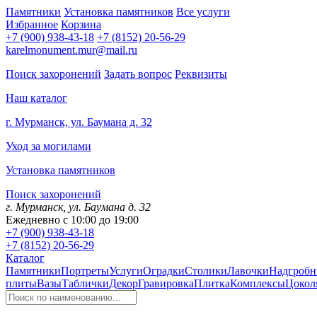
Памятники
Установка памятников
Все услуги
Избранное
Корзина
+7 (900) 938-43-18
+7 (8152) 20-56-29
karelmonument.mur@mail.ru
Поиск захоронений
Задать вопрос
Реквизиты
Наш каталог
г. Мурманск, ул. Баумана д. 32
Уход за могилами
Установка памятников
Поиск захоронений
г. Мурманск, ул. Баумана д. 32
Ежедневно с 10:00 до 19:00
+7 (900) 938-43-18
+7 (8152) 20-56-29
Каталог
Памятники
Портреты
Услуги
Оградки
Столики
Лавочки
Надгробн
плиты
Вазы
Таблички
Декор
Гравировка
Плитка
Комплексы
Цокол