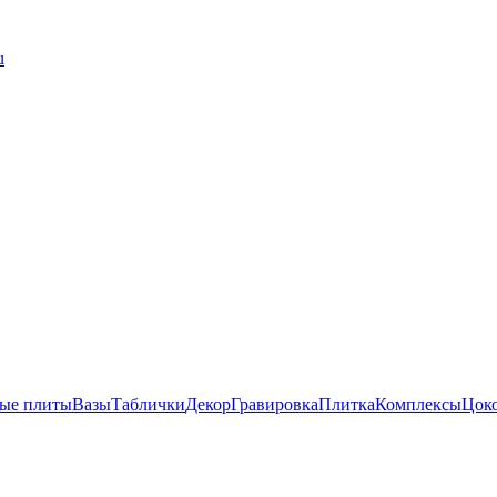
u
ые плиты
Вазы
Таблички
Декор
Гравировка
Плитка
Комплексы
Цок