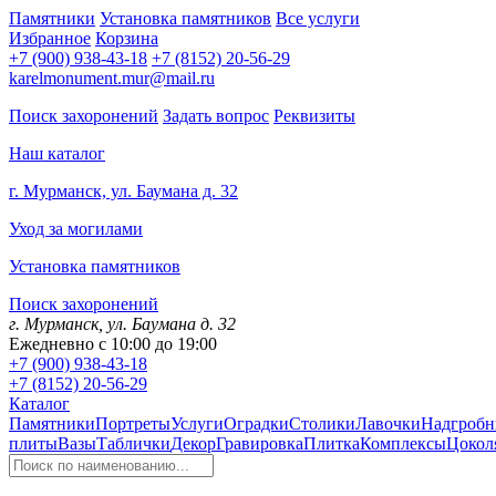
Памятники
Установка памятников
Все услуги
Избранное
Корзина
+7 (900) 938-43-18
+7 (8152) 20-56-29
karelmonument.mur@mail.ru
Поиск захоронений
Задать вопрос
Реквизиты
Наш каталог
г. Мурманск, ул. Баумана д. 32
Уход за могилами
Установка памятников
Поиск захоронений
г. Мурманск, ул. Баумана д. 32
Ежедневно с 10:00 до 19:00
+7 (900) 938-43-18
+7 (8152) 20-56-29
Каталог
Памятники
Портреты
Услуги
Оградки
Столики
Лавочки
Надгробн
плиты
Вазы
Таблички
Декор
Гравировка
Плитка
Комплексы
Цокол