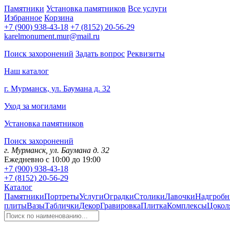
Памятники
Установка памятников
Все услуги
Избранное
Корзина
+7 (900) 938-43-18
+7 (8152) 20-56-29
karelmonument.mur@mail.ru
Поиск захоронений
Задать вопрос
Реквизиты
Наш каталог
г. Мурманск, ул. Баумана д. 32
Уход за могилами
Установка памятников
Поиск захоронений
г. Мурманск, ул. Баумана д. 32
Ежедневно с 10:00 до 19:00
+7 (900) 938-43-18
+7 (8152) 20-56-29
Каталог
Памятники
Портреты
Услуги
Оградки
Столики
Лавочки
Надгробн
плиты
Вазы
Таблички
Декор
Гравировка
Плитка
Комплексы
Цокол