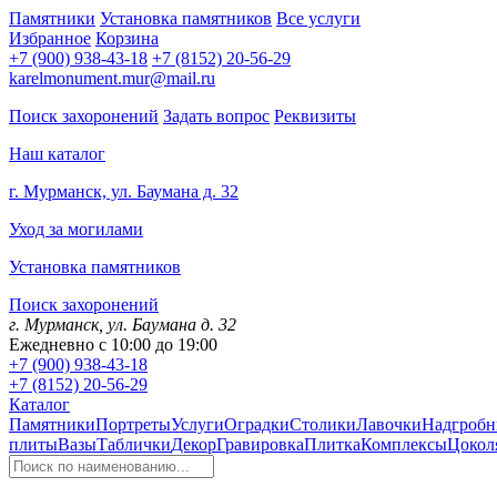
Памятники
Установка памятников
Все услуги
Избранное
Корзина
+7 (900) 938-43-18
+7 (8152) 20-56-29
karelmonument.mur@mail.ru
Поиск захоронений
Задать вопрос
Реквизиты
Наш каталог
г. Мурманск, ул. Баумана д. 32
Уход за могилами
Установка памятников
Поиск захоронений
г. Мурманск, ул. Баумана д. 32
Ежедневно с 10:00 до 19:00
+7 (900) 938-43-18
+7 (8152) 20-56-29
Каталог
Памятники
Портреты
Услуги
Оградки
Столики
Лавочки
Надгробн
плиты
Вазы
Таблички
Декор
Гравировка
Плитка
Комплексы
Цокол