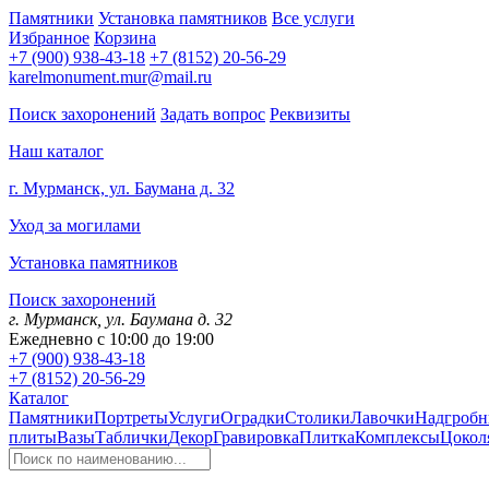
Памятники
Установка памятников
Все услуги
Избранное
Корзина
+7 (900) 938-43-18
+7 (8152) 20-56-29
karelmonument.mur@mail.ru
Поиск захоронений
Задать вопрос
Реквизиты
Наш каталог
г. Мурманск, ул. Баумана д. 32
Уход за могилами
Установка памятников
Поиск захоронений
г. Мурманск, ул. Баумана д. 32
Ежедневно с 10:00 до 19:00
+7 (900) 938-43-18
+7 (8152) 20-56-29
Каталог
Памятники
Портреты
Услуги
Оградки
Столики
Лавочки
Надгробн
плиты
Вазы
Таблички
Декор
Гравировка
Плитка
Комплексы
Цокол