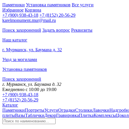
Памятники
Установка памятников
Все услуги
Избранное
Корзина
+7 (900) 938-43-18
+7 (8152) 20-56-29
karelmonument.mur@mail.ru
Поиск захоронений
Задать вопрос
Реквизиты
Наш каталог
г. Мурманск, ул. Баумана д. 32
Уход за могилами
Установка памятников
Поиск захоронений
г. Мурманск, ул. Баумана д. 32
Ежедневно с 10:00 до 19:00
+7 (900) 938-43-18
+7 (8152) 20-56-29
Каталог
Памятники
Портреты
Услуги
Оградки
Столики
Лавочки
Надгробн
плиты
Вазы
Таблички
Декор
Гравировка
Плитка
Комплексы
Цокол