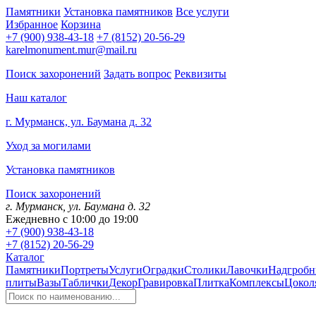
Памятники
Установка памятников
Все услуги
Избранное
Корзина
+7 (900) 938-43-18
+7 (8152) 20-56-29
karelmonument.mur@mail.ru
Поиск захоронений
Задать вопрос
Реквизиты
Наш каталог
г. Мурманск, ул. Баумана д. 32
Уход за могилами
Установка памятников
Поиск захоронений
г. Мурманск, ул. Баумана д. 32
Ежедневно с 10:00 до 19:00
+7 (900) 938-43-18
+7 (8152) 20-56-29
Каталог
Памятники
Портреты
Услуги
Оградки
Столики
Лавочки
Надгробн
плиты
Вазы
Таблички
Декор
Гравировка
Плитка
Комплексы
Цокол