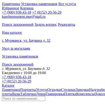
Памятники
Установка памятников
Все услуги
Избранное
Корзина
+7 (900) 938-43-18
+7 (8152) 20-56-29
karelmonument.mur@mail.ru
Поиск захоронений
Задать вопрос
Реквизиты
Наш каталог
г. Мурманск, ул. Баумана д. 32
Уход за могилами
Установка памятников
Поиск захоронений
г. Мурманск, ул. Баумана д. 32
Ежедневно с 10:00 до 19:00
+7 (900) 938-43-18
+7 (8152) 20-56-29
Каталог
Памятники
Портреты
Услуги
Оградки
Столики
Лавочки
Надгробн
плиты
Вазы
Таблички
Декор
Гравировка
Плитка
Комплексы
Цокол