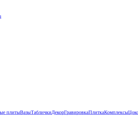
u
ые плиты
Вазы
Таблички
Декор
Гравировка
Плитка
Комплексы
Цок