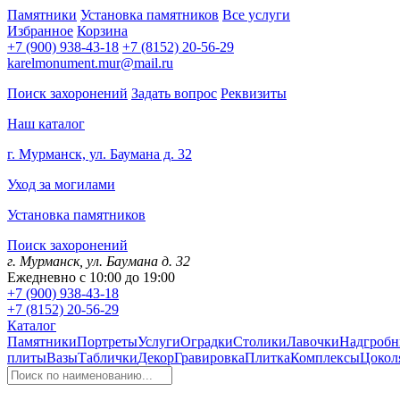
Памятники
Установка памятников
Все услуги
Избранное
Корзина
+7 (900) 938-43-18
+7 (8152) 20-56-29
karelmonument.mur@mail.ru
Поиск захоронений
Задать вопрос
Реквизиты
Наш каталог
г. Мурманск, ул. Баумана д. 32
Уход за могилами
Установка памятников
Поиск захоронений
г. Мурманск, ул. Баумана д. 32
Ежедневно с 10:00 до 19:00
+7 (900) 938-43-18
+7 (8152) 20-56-29
Каталог
Памятники
Портреты
Услуги
Оградки
Столики
Лавочки
Надгробн
плиты
Вазы
Таблички
Декор
Гравировка
Плитка
Комплексы
Цокол