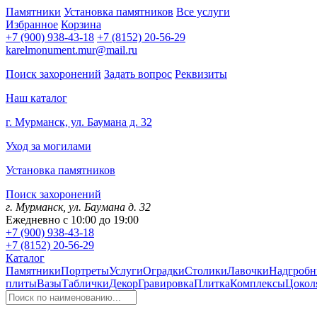
Памятники
Установка памятников
Все услуги
Избранное
Корзина
+7 (900) 938-43-18
+7 (8152) 20-56-29
karelmonument.mur@mail.ru
Поиск захоронений
Задать вопрос
Реквизиты
Наш каталог
г. Мурманск, ул. Баумана д. 32
Уход за могилами
Установка памятников
Поиск захоронений
г. Мурманск, ул. Баумана д. 32
Ежедневно с 10:00 до 19:00
+7 (900) 938-43-18
+7 (8152) 20-56-29
Каталог
Памятники
Портреты
Услуги
Оградки
Столики
Лавочки
Надгробн
плиты
Вазы
Таблички
Декор
Гравировка
Плитка
Комплексы
Цокол