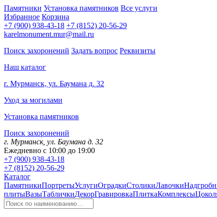
Памятники
Установка памятников
Все услуги
Избранное
Корзина
+7 (900) 938-43-18
+7 (8152) 20-56-29
karelmonument.mur@mail.ru
Поиск захоронений
Задать вопрос
Реквизиты
Наш каталог
г. Мурманск, ул. Баумана д. 32
Уход за могилами
Установка памятников
Поиск захоронений
г. Мурманск, ул. Баумана д. 32
Ежедневно с 10:00 до 19:00
+7 (900) 938-43-18
+7 (8152) 20-56-29
Каталог
Памятники
Портреты
Услуги
Оградки
Столики
Лавочки
Надгробн
плиты
Вазы
Таблички
Декор
Гравировка
Плитка
Комплексы
Цокол