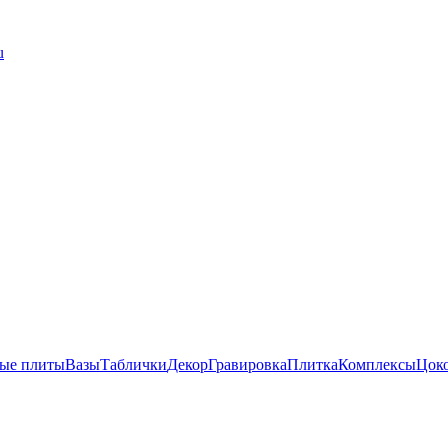
u
ые плиты
Вазы
Таблички
Декор
Гравировка
Плитка
Комплексы
Цок