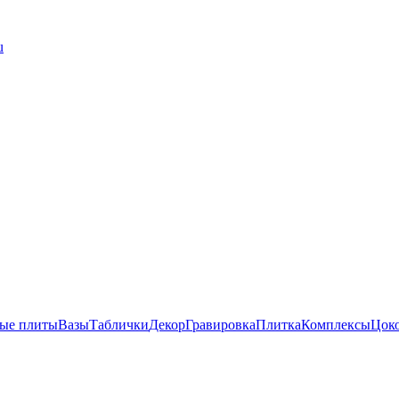
u
ые плиты
Вазы
Таблички
Декор
Гравировка
Плитка
Комплексы
Цок