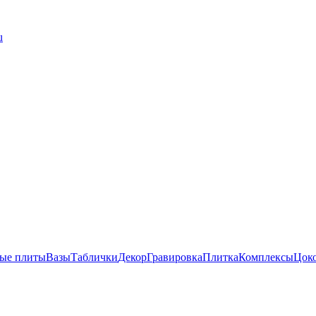
u
ые плиты
Вазы
Таблички
Декор
Гравировка
Плитка
Комплексы
Цок