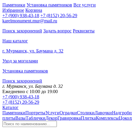
Памятники
Установка памятников
Все услуги
Избранное
Корзина
+7 (900) 938-43-18
+7 (8152) 20-56-29
karelmonument.mur@mail.ru
Поиск захоронений
Задать вопрос
Реквизиты
Наш каталог
г. Мурманск, ул. Баумана д. 32
Уход за могилами
Установка памятников
Поиск захоронений
г. Мурманск, ул. Баумана д. 32
Ежедневно с 10:00 до 19:00
+7 (900) 938-43-18
+7 (8152) 20-56-29
Каталог
Памятники
Портреты
Услуги
Оградки
Столики
Лавочки
Надгробн
плиты
Вазы
Таблички
Декор
Гравировка
Плитка
Комплексы
Цокол