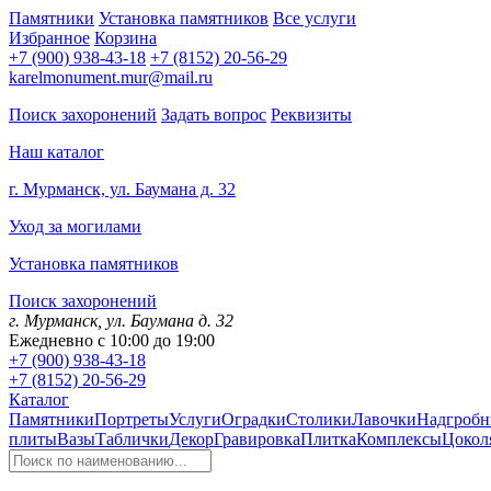
Памятники
Установка памятников
Все услуги
Избранное
Корзина
+7 (900) 938-43-18
+7 (8152) 20-56-29
karelmonument.mur@mail.ru
Поиск захоронений
Задать вопрос
Реквизиты
Наш каталог
г. Мурманск, ул. Баумана д. 32
Уход за могилами
Установка памятников
Поиск захоронений
г. Мурманск, ул. Баумана д. 32
Ежедневно с 10:00 до 19:00
+7 (900) 938-43-18
+7 (8152) 20-56-29
Каталог
Памятники
Портреты
Услуги
Оградки
Столики
Лавочки
Надгробн
плиты
Вазы
Таблички
Декор
Гравировка
Плитка
Комплексы
Цокол