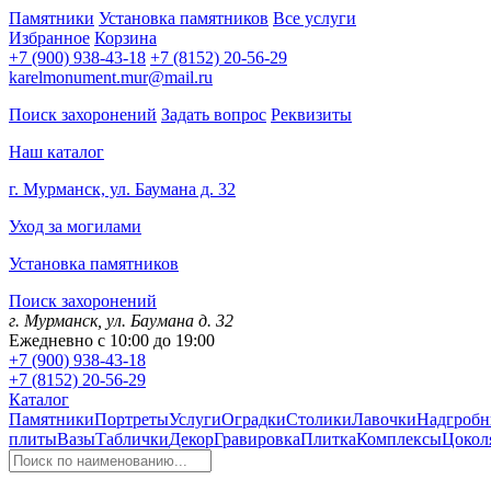
Памятники
Установка памятников
Все услуги
Избранное
Корзина
+7 (900) 938-43-18
+7 (8152) 20-56-29
karelmonument.mur@mail.ru
Поиск захоронений
Задать вопрос
Реквизиты
Наш каталог
г. Мурманск, ул. Баумана д. 32
Уход за могилами
Установка памятников
Поиск захоронений
г. Мурманск, ул. Баумана д. 32
Ежедневно с 10:00 до 19:00
+7 (900) 938-43-18
+7 (8152) 20-56-29
Каталог
Памятники
Портреты
Услуги
Оградки
Столики
Лавочки
Надгробн
плиты
Вазы
Таблички
Декор
Гравировка
Плитка
Комплексы
Цокол